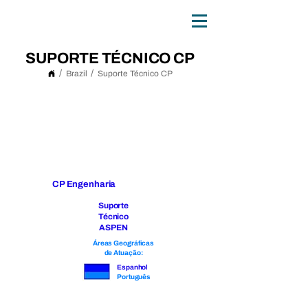
0
TH
ANNIVERSARY
1
9
8
6 - 20
2
6
SUPORTE TÉCNICO CP
/
/
Brazil
Suporte Técnico CP
CP Engenharia
Suporte
Técnico
ASPEN
Áreas Geográficas
de Atuação:
Espanhol
Português